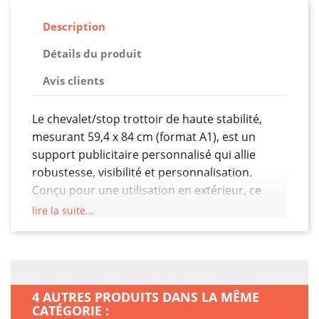
Description
Détails du produit
Avis clients
Le chevalet/stop trottoir de haute stabilité,
mesurant 59,4 x 84 cm (format A1), est un
support publicitaire personnalisé qui allie
robustesse, visibilité et personnalisation.
Conçu pour une utilisation en extérieur, ce
chevalet est idéal pour afficher des messages
lire la suite...
percutants, des promotions, des menus, des
annonces d'événements ou toute autre
information visuelle, tout en assurant une
présence remarquable.
4 AUTRES PRODUITS DANS LA MÊME
La construction de ce chevalet est caractérisée
CATÉGORIE :