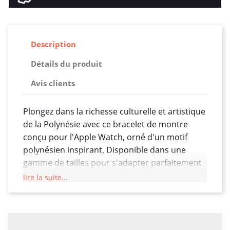
Description
Détails du produit
Avis clients
Plongez dans la richesse culturelle et artistique
de la Polynésie avec ce bracelet de montre
conçu pour l'Apple Watch, orné d'un motif
polynésien inspirant. Disponible dans une
gamme de tailles pour s'adapter parfaitement
à votre modèle (38/40/41/42/44/45 mm), ce
lire la suite...
bracelet de 22 mm de largeur allie le confort du
silicone à l'authenticité du cuir véritable,
offrant ainsi un accessoire qui marie
parfaitement style et fonctionnalité.