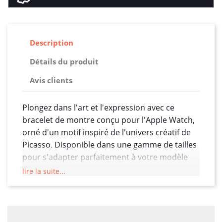
Description
Détails du produit
Avis clients
Plongez dans l'art et l'expression avec ce
bracelet de montre conçu pour l'Apple Watch,
orné d'un motif inspiré de l'univers créatif de
Picasso. Disponible dans une gamme de tailles
pour s'adapter parfaitement à votre modèle
(38/40/41/42/44/45 mm), ce bracelet de 22 mm
lire la suite...
de largeur allie le confort du silicone à
l'authenticité du cuir véritable, offrant ainsi un
accessoire qui marie parfaitement style et
fonctionnalité.