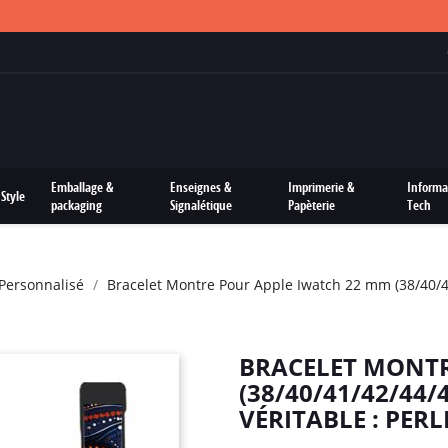
FRAIS DE PORTS OFFERTS SUR TOUTES LES COMMANDES
Emballage &
Enseignes &
Imprimerie &
Informa
Style
packaging
Signalétique
Papèterie
Tech
Personnalisé
Bracelet Montre Pour Apple Iwatch 22 mm (38/40/41/
BRACELET MONTR
(38/40/41/42/44/
VÉRITABLE : PERL