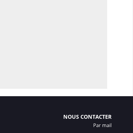
une touche de sophistication à votre style.
ntemporelle avec ce bracelet de montre
ble célébration de la beauté des perles.
NOUS CONTACTER
Par mail