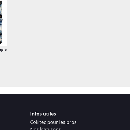
les occasions, ajoutant 
Optez pour l'élégance i
exceptionnel, une vérita
pple
Infos utiles
Cokitec pour les pros
Nos livraisons