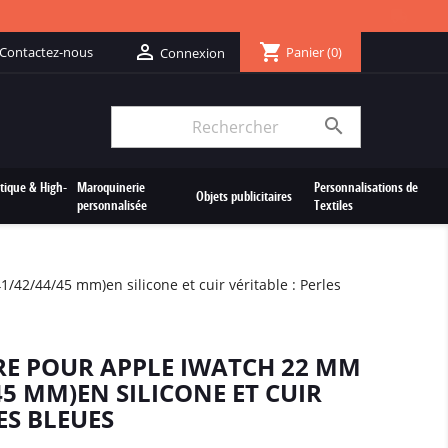
shopping_cart

Contactez-nous
Panier
(0)
Connexion

tique & High-
Maroquinerie
Personnalisations de
Objets publicitaires
personnalisée
Textiles
42/44/45 mm)en silicone et cuir véritable : Perles
E POUR APPLE IWATCH 22 MM
45 MM)EN SILICONE ET CUIR
ES BLEUES