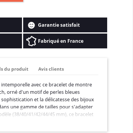
Garantie satisfait
Fabriqué en France
ls du produit
Avis clients
 intemporelle avec ce bracelet de montre
h, orné d'un motif de perles bleues
sophistication et la délicatesse des bijoux
 dans une gamme de tailles pour s'adapter
odèle (38/40/41/42/44/45 mm), ce bracelet
e le confort du silicone à l'authenticité du
insi un accessoire qui allie style et