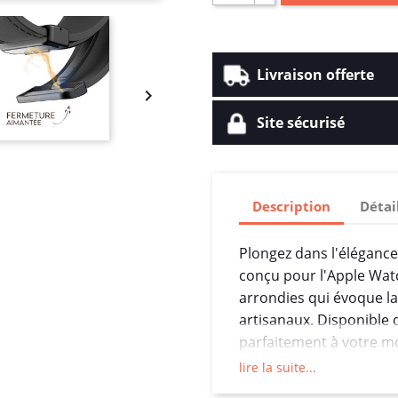
Livraison offerte

Site sécurisé
Description
Détai
Plongez dans l'élégance
conçu pour l'Apple Watc
arrondies qui évoque la 
artisanaux. Disponible
parfaitement à votre m
de 22 mm de largeur alli
lire la suite...
cuir véritable, offrant a