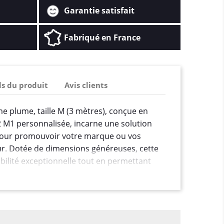
Garantie satisfait
Fabriqué en France
ls du produit
Avis clients
e plume, taille M (3 mètres), conçue en
2 M1 personnalisée, incarne une solution
pour promouvoir votre marque ou vos
r. Dotée de dimensions généreuses, cette
ibilité exceptionnelle tout en permettant
taillée et percutante.
mètres, cette oriflamme Pro de forme
e pour les salons, les événements sportifs,
es de magasins ou toute situation où vous