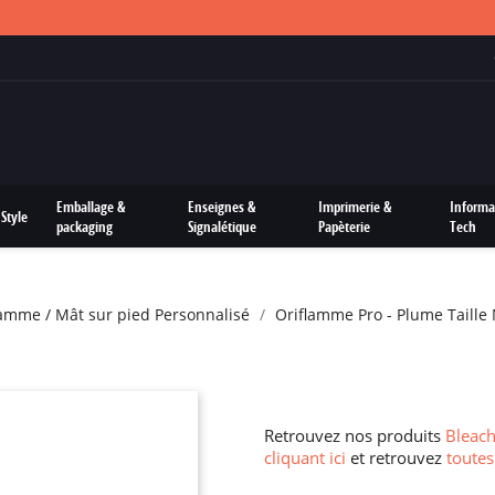
FRAIS DE PORTS OFFERTS SUR TOUTES LES COMMANDES
Emballage &
Enseignes &
Imprimerie &
Informa
Style
packaging
Signalétique
Papèterie
Tech
flamme / Mât sur pied Personnalisé
Oriflamme Pro - Plume Taille
Retrouvez nos produits
Bleach
cliquant ici
et retrouvez
toutes