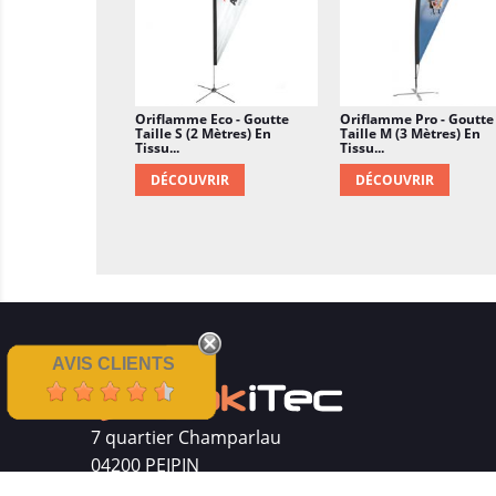
Oriflamme Eco - Goutte
Oriflamme Pro - Goutte
Taille S (2 Mètres) En
Taille M (3 Mètres) En
Tissu...
Tissu...
DÉCOUVRIR
DÉCOUVRIR
AVIS CLIENTS
7 quartier Champarlau
04200 PEIPIN
Siret : 511 512 410 00016