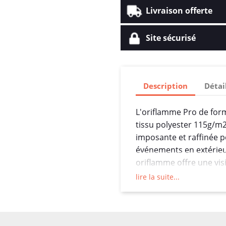
Livraison offerte
Site sécurisé
Description
Détai
L'oriflamme Pro de form
tissu polyester 115g/m
imposante et raffinée 
événements en extérieu
oriflamme offre une vis
une personnalisation dé
lire la suite...
Avec une hauteur de 3 
plume taille M est idéal
les festivals, les entré