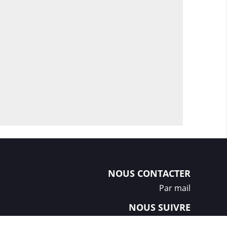
ile à monter grâce à son mât léger et à sa
lation rapide en fait un choix pratique pour
ieur, les foires commerciales ou les
e.
Pro de forme plume, taille M (3 mètres) en
 M1 personnalisée, offre une solution de
mposante et hautement personnalisable.
 détaillée, sa durabilité, sa sécurité
légant, elle constitue un choix puissant
ilité de votre marque de manière
NOUS CONTACTER
Par mail
NOUS SUIVRE