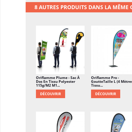
8 AUTRES PRODUITS DANS LA MÊME C
Oriflamme Plume - Sac À
Oriflamme Pro -
Dos En Tissu Polyester
GoutteTaille L (4 Mètre
115g/m2 M1...
Tissu...
DÉCOUVRIR
DÉCOUVRIR