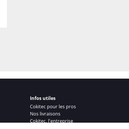
L'oriflamme Pro est fac
base robuste. Son instal
les événements en extér
promotions à long term
En résumé, l'oriflamme 
tissu polyester 115g/m2
promotion extérieure i
Avec sa personnalisation
incendie et son design é
pour accroître la visib
spectaculaire.
Infos utiles
Cokitec pour les pros
Nos livraisons
Cokitec, l'entreprise
Droit de rétractation