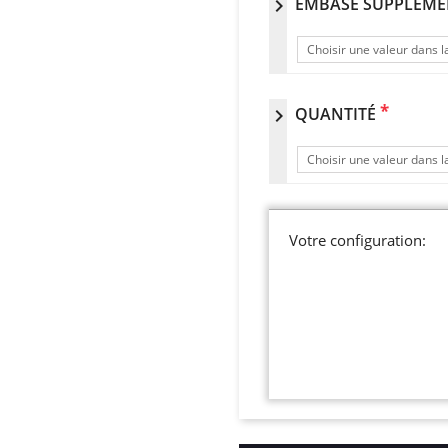
EMBASE SUPPLÉME
chevron_right
Choisir une valeur dans la
*
QUANTITÉ
chevron_right
Choisir une valeur dans la
Votre configuration: