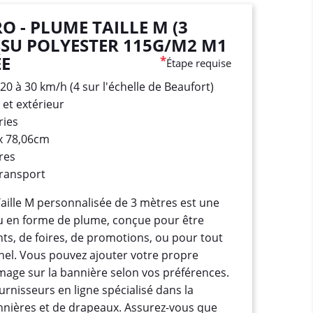
 - PLUME TAILLE M (3
SSU POLYESTER 115G/M2 M1
ÉE
*
Étape requise
 20 à 30 km/h (4 sur l'échelle de Beaufort)
r et extérieur
ries
9 x 78,06cm
res
transport
ille M personnalisée de 3 mètres est une
 en forme de plume, conçue pour être
nts, de foires, de promotions, ou pour tout
el. Vous pouvez ajouter votre propre
image sur la bannière selon vos préférences.
urnisseurs en ligne spécialisé dans la
nnières et de drapeaux. Assurez-vous que