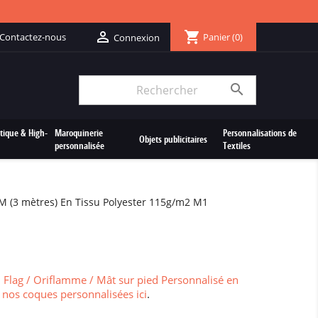
shopping_cart

Contactez-nous
Panier
(0)
Connexion

tique & High-
Maroquinerie
Personnalisations de
Objets publicitaires
personnalisée
Textiles
 M (3 mètres) En Tissu Polyester 115g/m2 M1
 Flag / Oriflamme / Mât sur pied Personnalisé en
 nos coques personnalisées ici
.