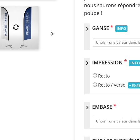
nous saurons répondre à
poupe !
*
GANSE
chevron_right
INFO

Choisir une valeur dans la
*
IMPRESSION
chevron_right
INFO
Recto
Recto / Verso
+ 85,49
*
EMBASE
chevron_right
Choisir une valeur dans la