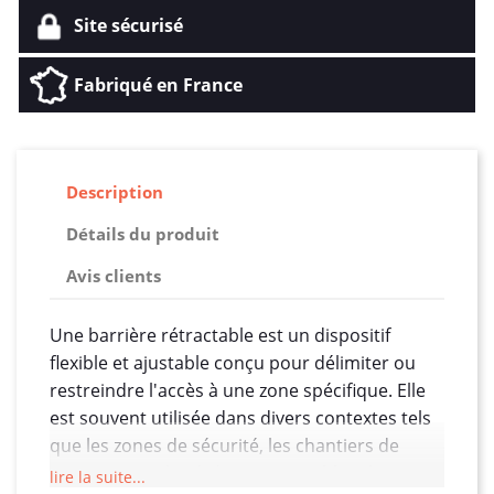
Site sécurisé
Fabriqué en France
Description
Détails du produit
Avis clients
Une barrière rétractable est un dispositif
flexible et ajustable conçu pour délimiter ou
restreindre l'accès à une zone spécifique. Elle
est souvent utilisée dans divers contextes tels
que les zones de sécurité, les chantiers de
construction, les événements publics, les
lire la suite...