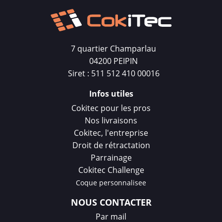
En résumé, une barrière rétractable est un
dispositif polyvalent qui offre une solution
flexible pour la gestion de l'accès et de
7 quartier Champarlau
l'espace, tout en étant facile à manipuler, à
04200 PEIPIN
transporter et à stocker. Elle trouve des
Siret : 511 512 410 00016
applications dans de nombreux domaines où
la délimitation temporaire ou la restriction
Infos utiles
d'accès est nécessaire.
Cokitec pour les pros
Nos livraisons
Cokitec, l'entreprise
Droit de rétractation
Parrainage
Cokitec Challenge
Coque personnalisee
NOUS CONTACTER
Par mail