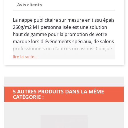
Avis clients
La nappe publicitaire sur mesure en tissu épais
260g/m2 M1 personnalisée est une solution
haut de gamme pour la promotion de votre
marque lors d'événements spéciaux, de salons
professionnels ou d'autres occasions. Conçue
avec un tissu de haute densité pesant
lire la suite...
260g/m2, cette nappe offre à la fois une
durabilité exceptionnelle et une apparence
élégante.
Le tissu épais confère à la nappe une sensation
5 AUTRES PRODUITS DANS LA MÊME
de qualité supérieure, assurant qu'elle reste en
CATÉGORIE :
place et résiste bien à l'usure quotidienne. La
certification M1 indique que le tissu est
ignifuge, ce qui ajoute une couche de sécurité
supplémentaire, particulièrement importante