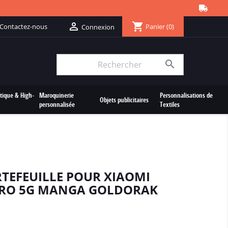
shopping_cart

Contactez-nous
Panier
(0)
Connexion

tique & High-
Maroquinerie
Personnalisations de
Objets publicitaires
personnalisée
Textiles
RTEFEUILLE POUR XIAOMI
PRO 5G MANGA GOLDORAK