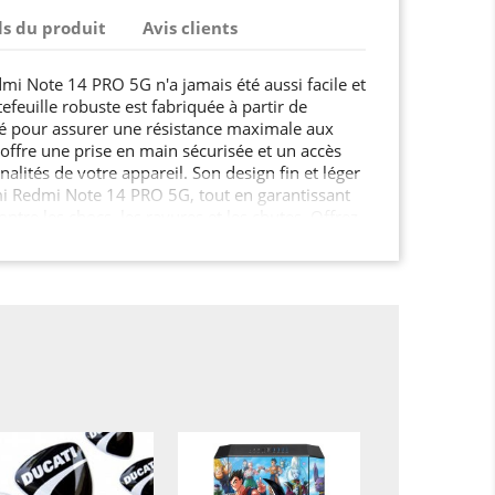
ls du produit
Avis clients
mi Note 14 PRO 5G n'a jamais été aussi facile et
efeuille robuste est fabriquée à partir de
té pour assurer une résistance maximale aux
 offre une prise en main sécurisée et un accès
nnalités de votre appareil. Son design fin et léger
mi Redmi Note 14 PRO 5G, tout en garantissant
ntre les chocs, les rayures et les chutes. Offrez
 14 PRO 5G la protection qu'il mérite.