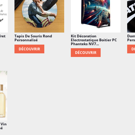
ret
Tapis De Souris Rond
Kit Décoration
Domi
Personnalisé
Electrostatique Boitier PC
Pers
Phanteks NV7...
DÉCOUVRIR
D
DÉCOUVRIR
 Vin
sé