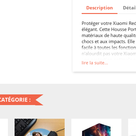
Description
Détai
Protéger votre Xiaomi Red
élégant. Cette Housse Port
matériaux de haute quali
chocs et aux impacts. Elle
facile à toutes les fonctio
n'alourdit pas votre Xiao
une protection optimale co
lire la suite...
à votre Xiaomi Redmi Note
ATÉGORIE :