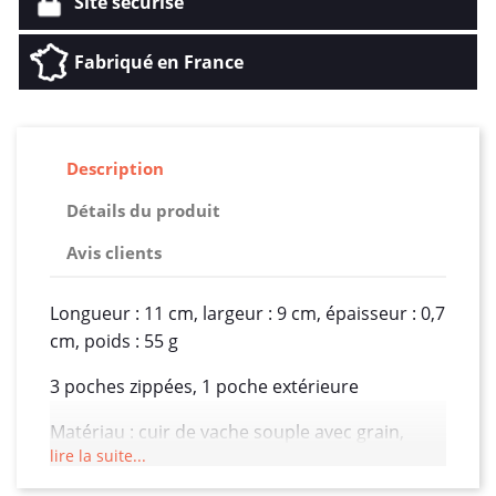
Site sécurisé
Fabriqué en France
Description
Détails du produit
Avis clients
Longueur : 11 cm, largeur : 9 cm, épaisseur : 0,7
cm, poids : 55 g
3 poches zippées, 1 poche extérieure
Matériau : cuir de vache souple avec grain,
lire la suite...
intérieur en polyester