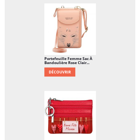
Portefeuille Femme Sac À
Bandoulière Rose Clair...
DÉCOUVRIR