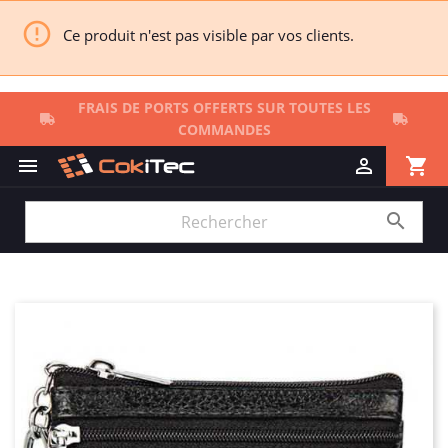

Ce produit n'est pas visible par vos clients.
FRAIS DE PORTS OFFERTS SUR TOUTES LES
COMMANDES
shopping_cart


