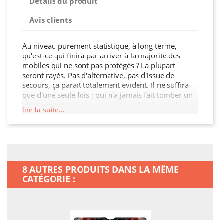
Détails du produit
Avis clients
Au niveau purement statistique, à long terme,
qu'est-ce qui finira par arriver à la majorité des
mobiles qui ne sont pas protégés ? La plupart
seront rayés. Pas d'alternative, pas d'issue de
secours, ça paraît totalement évident. Il ne suffira
que d'une seule fois : qui n'a jamais fait tomber un
objet par terre, qui ne s'est jamais fait bousculer,
lire la suite...
qui n'a jamais jeté son sac un peu trop vite par terre
? Un accident bête est si vite arrivé ! De nos jours,
ce n'est pas parce qu'un smartphone coûte très cher
qu'il est invulnérable? Fêlures, bosses, touches qui
ne fonctionnent plus, la liste des problèmes
potentiels est longue... Vouloir protéger pour de
8 AUTRES PRODUITS DANS LA MÊME
bon son smartphone, c'est complètement légitime?
CATÉGORIE :
Comme le dit l'adage populaire, mieux vaut
prévenir que guérir !